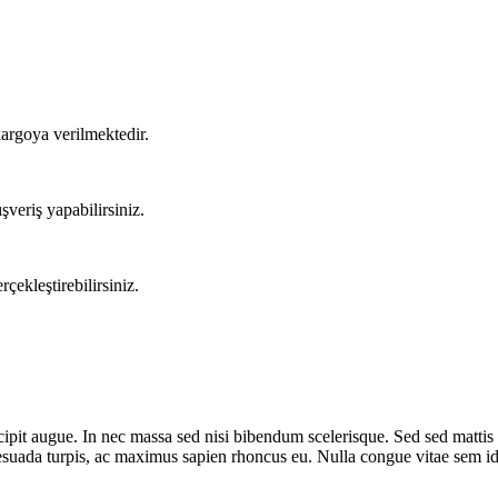
kargoya verilmektedir.
veriş yapabilirsiniz.
çekleştirebilirsiniz.
cipit augue. In nec massa sed nisi bibendum scelerisque. Sed sed mattis m
suada turpis, ac maximus sapien rhoncus eu. Nulla congue vitae sem id i