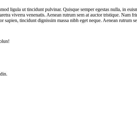
od ligula ut tincidunt pulvinar. Quisque semper egestas nulla, in euismod
retra viverra venenatis. Aenean rutrum sem at auctor tristique. Nam frin
empor sapien, tincidunt dignissim massa nibh eget neque. Aenean rutrum s
olun!
din.