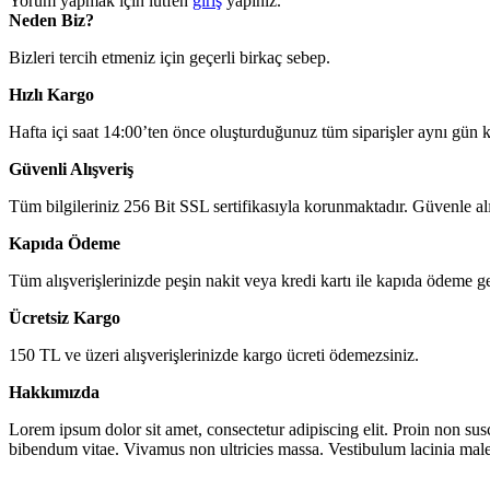
Yorum yapmak için lütfen
giriş
yapınız.
Neden Biz?
Bizleri tercih etmeniz için geçerli birkaç sebep.
Hızlı Kargo
Hafta içi saat 14:00’ten önce oluşturduğunuz tüm siparişler aynı gün 
Güvenli Alışveriş
Tüm bilgileriniz 256 Bit SSL sertifikasıyla korunmaktadır. Güvenle alış
Kapıda Ödeme
Tüm alışverişlerinizde peşin nakit veya kredi kartı ile kapıda ödeme ger
Ücretsiz Kargo
150 TL ve üzeri alışverişlerinizde kargo ücreti ödemezsiniz.
Hakkımızda
Lorem ipsum dolor sit amet, consectetur adipiscing elit. Proin non sus
bibendum vitae. Vivamus non ultricies massa. Vestibulum lacinia male