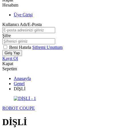
Hesabım
Üye Girişi
Kullanıcı Adı/E-Posta
Şifre
Beni Hatırla
Şifremi Unuttum
Giriş Yap
Kayıt Ol
Kapat
Sepetim
Anasayfa
Genel
DİŞLİ
ROBOT COUPE
DİŞLİ