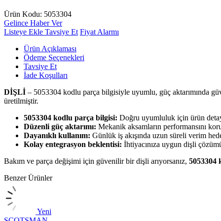
Ürün Kodu:
5053304
Gelince Haber Ver
Listeye Ekle
Tavsiye Et
Fiyat Alarmı
Ürün Açıklaması
Ödeme Seçenekleri
Tavsiye Et
İade Koşulları
DİŞLİ
– 5053304 kodlu parça bilgisiyle uyumlu, güç aktarımında güven
üretilmiştir.
5053304 kodlu parça bilgisi:
Doğru uyumluluk için ürün detayl
Düzenli güç aktarımı:
Mekanik aksamların performansını koru
Dayanıklı kullanım:
Günlük iş akışında uzun süreli verim hede
Kolay entegrasyon beklentisi:
İhtiyacınıza uygun dişli çözümü
Bakım ve parça değişimi için güvenilir bir dişli arıyorsanız,
5053304 
Benzer Ürünler
Yeni
SCOTSMAN