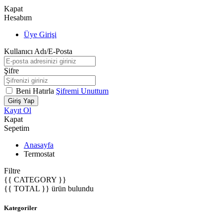
Kapat
Hesabım
Üye Girişi
Kullanıcı Adı/E-Posta
Şifre
Beni Hatırla
Şifremi Unuttum
Giriş Yap
Kayıt Ol
Kapat
Sepetim
Anasayfa
Termostat
Filtre
{{ CATEGORY }}
{{ TOTAL }} ürün
bulundu
Kategoriler