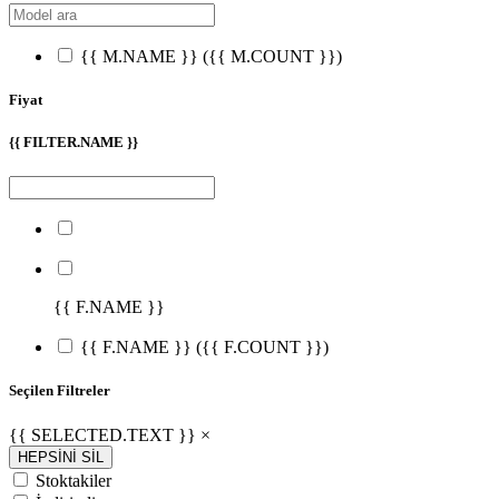
{{ M.NAME }}
({{ M.COUNT }})
Fiyat
{{ FILTER.NAME }}
{{ F.NAME }}
{{ F.NAME }}
({{ F.COUNT }})
Seçilen Filtreler
{{ SELECTED.TEXT }} ×
HEPSİNİ SİL
Stoktakiler