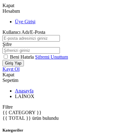
Kapat
Hesabım
Üye Girişi
Kullanıcı Adı/E-Posta
Şifre
Beni Hatırla
Şifremi Unuttum
Giriş Yap
Kayıt Ol
Kapat
Sepetim
Anasayfa
LAİNOX
Filtre
{{ CATEGORY }}
{{ TOTAL }} ürün
bulundu
Kategoriler