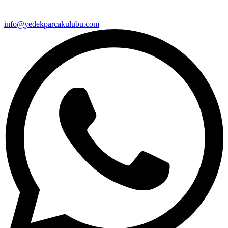
info@yedekparcakulubu.com