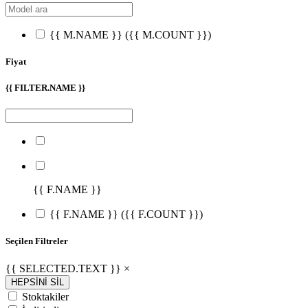
{{ M.NAME }}
({{ M.COUNT }})
Fiyat
{{ FILTER.NAME }}
{{ F.NAME }}
{{ F.NAME }}
({{ F.COUNT }})
Seçilen Filtreler
{{ SELECTED.TEXT }} ×
HEPSİNİ SİL
Stoktakiler