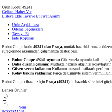
Ürün Kodu:
49241
Gelince Haber Ver
Listeye Ekle
Tavsiye Et
Fiyat Alarmı
Ürün Açıklaması
Ödeme Seçenekleri
Tavsiye Et
İade Koşulları
Robot Coupe kodu
49241
olan
Praça
, mutfak hazırlıklarınızda düze
süreçlerinde aksamadan çalışmanıza destek olur.
Robot Coupe 49241 uyumu:
Cihazınızla uyumlu kullanım içi
Daha düzenli çalışma:
Mutfakta hazırlık akışınızı kolaylaştırır.
Güven veren kullanım:
Kullanım sırasında istikrarlı performan
Kolay bakım yaklaşımı:
Parça değişimiyle sistem verimliliğin
Robot Coupe cihazınız için
Praça (49241)
ile hazırlık sürecinizi güçl
Benzer Ürünler
Yeni
SCOTSMAN