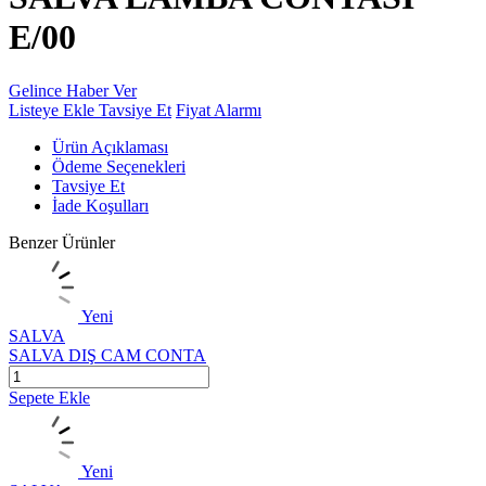
E/00
Gelince Haber Ver
Listeye Ekle
Tavsiye Et
Fiyat Alarmı
Ürün Açıklaması
Ödeme Seçenekleri
Tavsiye Et
İade Koşulları
Benzer Ürünler
Yeni
SALVA
SALVA DIŞ CAM CONTA
Sepete Ekle
Yeni