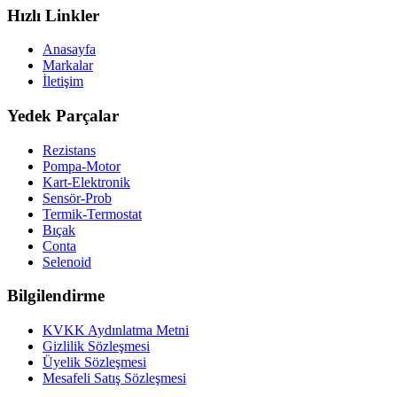
Hızlı Linkler
Anasayfa
Markalar
İletişim
Yedek Parçalar
Rezistans
Pompa-Motor
Kart-Elektronik
Sensör-Prob
Termik-Termostat
Bıçak
Conta
Selenoid
Bilgilendirme
KVKK Aydınlatma Metni
Gizlilik Sözleşmesi
Üyelik Sözleşmesi
Mesafeli Satış Sözleşmesi