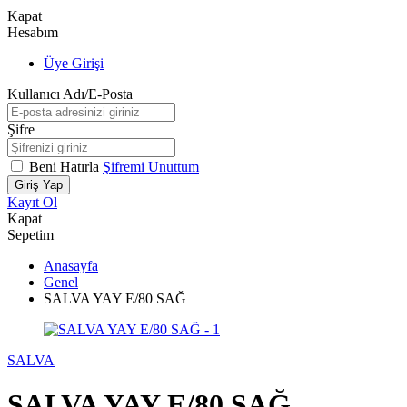
Kapat
Hesabım
Üye Girişi
Kullanıcı Adı/E-Posta
Şifre
Beni Hatırla
Şifremi Unuttum
Giriş Yap
Kayıt Ol
Kapat
Sepetim
Anasayfa
Genel
SALVA YAY E/80 SAĞ
SALVA
SALVA YAY E/80 SAĞ