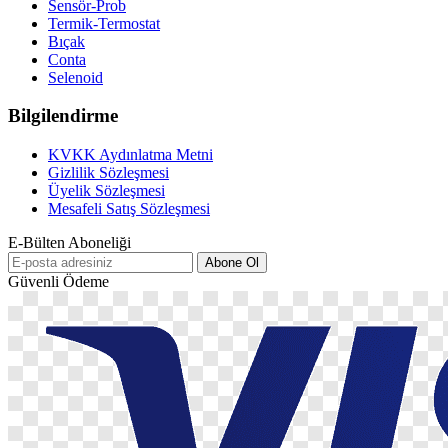
Sensör-Prob
Termik-Termostat
Bıçak
Conta
Selenoid
Bilgilendirme
KVKK Aydınlatma Metni
Gizlilik Sözleşmesi
Üyelik Sözleşmesi
Mesafeli Satış Sözleşmesi
E-Bülten Aboneliği
Abone Ol
Güvenli Ödeme