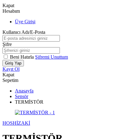
Kapat
Hesabım
Üye Girişi
Kullanıcı Adı/E-Posta
Şifre
Beni Hatırla
Şifremi Unuttum
Giriş Yap
Kayıt Ol
Kapat
Sepetim
Anasayfa
Sensör
TERMİSTÖR
HOSHİZAKİ
TERMİSTÖR