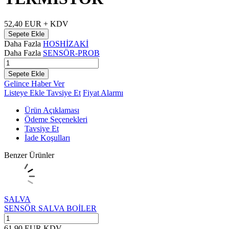
52,40
EUR + KDV
Sepete Ekle
Daha Fazla
HOSHİZAKİ
Daha Fazla
SENSÖR-PROB
Sepete Ekle
Gelince Haber Ver
Listeye Ekle
Tavsiye Et
Fiyat Alarmı
Ürün Açıklaması
Ödeme Seçenekleri
Tavsiye Et
İade Koşulları
Benzer Ürünler
SALVA
SENSÖR SALVA BOİLER
61,90
EUR
KDV