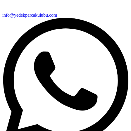
info@yedekparcakulubu.com