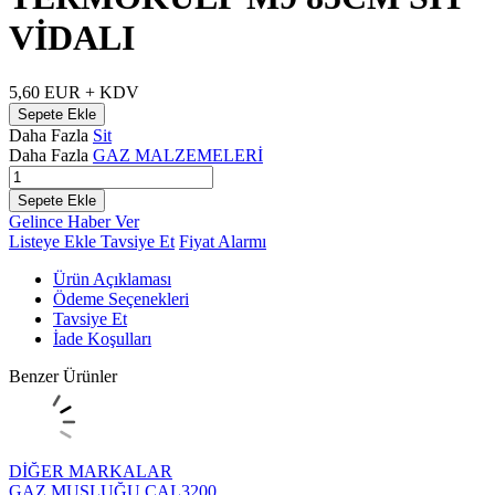
VİDALI
5,60
EUR + KDV
Sepete Ekle
Daha Fazla
Sit
Daha Fazla
GAZ MALZEMELERİ
Sepete Ekle
Gelince Haber Ver
Listeye Ekle
Tavsiye Et
Fiyat Alarmı
Ürün Açıklaması
Ödeme Seçenekleri
Tavsiye Et
İade Koşulları
Benzer Ürünler
DİĞER MARKALAR
GAZ MUSLUĞU CAL3200