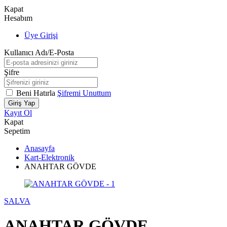
Kapat
Hesabım
Üye Girişi
Kullanıcı Adı/E-Posta
Şifre
Beni Hatırla
Şifremi Unuttum
Giriş Yap
Kayıt Ol
Kapat
Sepetim
Anasayfa
Kart-Elektronik
ANAHTAR GÖVDE
SALVA
ANAHTAR GÖVDE