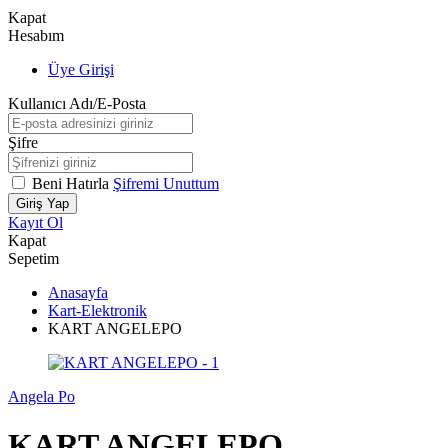
Kapat
Hesabım
Üye Girişi
Kullanıcı Adı/E-Posta
Şifre
Beni Hatırla
Şifremi Unuttum
Giriş Yap
Kayıt Ol
Kapat
Sepetim
Anasayfa
Kart-Elektronik
KART ANGELEPO
Angela Po
KART ANGELEPO