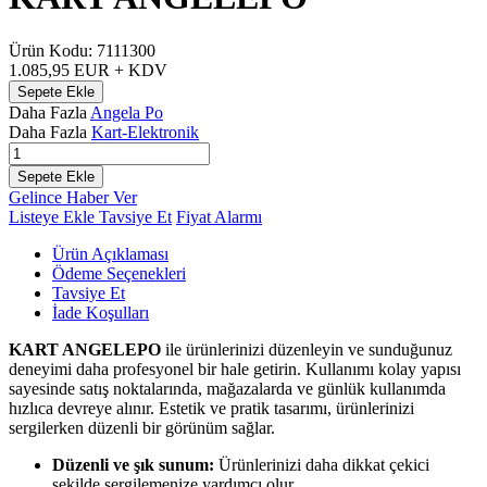
Ürün Kodu:
7111300
1.085,95
EUR + KDV
Sepete Ekle
Daha Fazla
Angela Po
Daha Fazla
Kart-Elektronik
Sepete Ekle
Gelince Haber Ver
Listeye Ekle
Tavsiye Et
Fiyat Alarmı
Ürün Açıklaması
Ödeme Seçenekleri
Tavsiye Et
İade Koşulları
KART ANGELEPO
ile ürünlerinizi düzenleyin ve sunduğunuz
deneyimi daha profesyonel bir hale getirin. Kullanımı kolay yapısı
sayesinde satış noktalarında, mağazalarda ve günlük kullanımda
hızlıca devreye alınır. Estetik ve pratik tasarımı, ürünlerinizi
sergilerken düzenli bir görünüm sağlar.
Düzenli ve şık sunum:
Ürünlerinizi daha dikkat çekici
şekilde sergilemenize yardımcı olur.