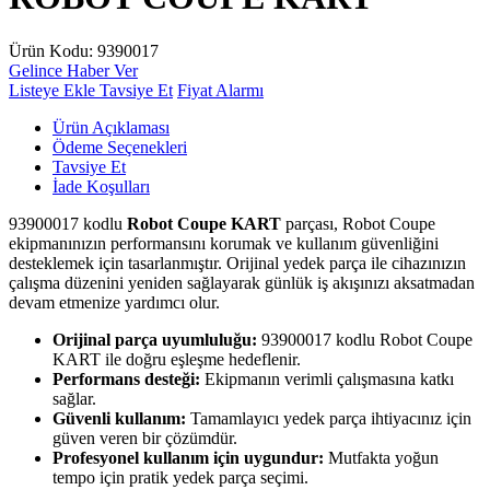
Ürün Kodu:
9390017
Gelince Haber Ver
Listeye Ekle
Tavsiye Et
Fiyat Alarmı
Ürün Açıklaması
Ödeme Seçenekleri
Tavsiye Et
İade Koşulları
93900017 kodlu
Robot Coupe KART
parçası, Robot Coupe
ekipmanınızın performansını korumak ve kullanım güvenliğini
desteklemek için tasarlanmıştır. Orijinal yedek parça ile cihazınızın
çalışma düzenini yeniden sağlayarak günlük iş akışınızı aksatmadan
devam etmenize yardımcı olur.
Orijinal parça uyumluluğu:
93900017 kodlu Robot Coupe
KART ile doğru eşleşme hedeflenir.
Performans desteği:
Ekipmanın verimli çalışmasına katkı
sağlar.
Güvenli kullanım:
Tamamlayıcı yedek parça ihtiyacınız için
güven veren bir çözümdür.
Profesyonel kullanım için uygundur:
Mutfakta yoğun
tempo için pratik yedek parça seçimi.