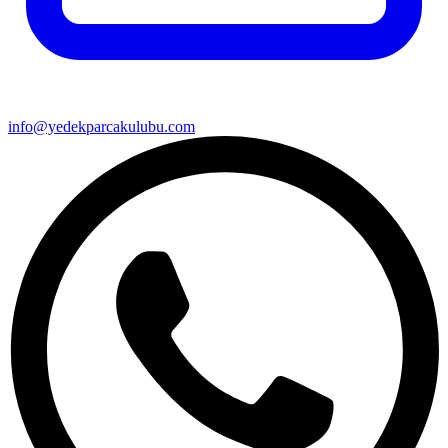
info@yedekparcakulubu.com