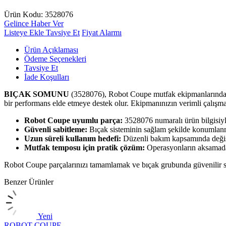
Ürün Kodu:
3528076
Gelince Haber Ver
Listeye Ekle
Tavsiye Et
Fiyat Alarmı
Ürün Açıklaması
Ödeme Seçenekleri
Tavsiye Et
İade Koşulları
BIÇAK SOMUNU
(3528076), Robot Coupe mutfak ekipmanlarında kull
bir performans elde etmeye destek olur. Ekipmanınızın verimli çalışma
Robot Coupe uyumlu parça:
3528076 numaralı ürün bilgisiyl
Güvenli sabitleme:
Bıçak sisteminin sağlam şekilde konumlanma
Uzun süreli kullanım hedefi:
Düzenli bakım kapsamında değişi
Mutfak temposu için pratik çözüm:
Operasyonların aksamada
Robot Coupe parçalarınızı tamamlamak ve bıçak grubunda güvenilir 
Benzer Ürünler
Yeni
ROBOT COUPE