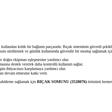
anılan kritik bir bağlantı parçasıdır. Bıçak sisteminin güvenli şekilde
sını sürdürmek ve günlük kullanımda güvenilir bir montaj sağlamak için
e doğru ekipman eşleşmesine yardımcı olur.
sına destek vererek daha kontrollü kullanım sağlar.
m ihtiyacınızı karşılamaya yardımcı olur.
n devam etmesine katkı verir.
sabitleme sağlamak için
BIÇAK SOMUNU (3528076)
ürününü hemen 