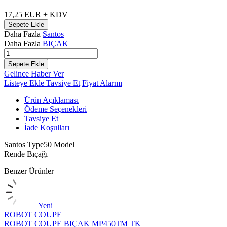
17,25
EUR + KDV
Sepete Ekle
Daha Fazla
Santos
Daha Fazla
BIÇAK
Sepete Ekle
Gelince Haber Ver
Listeye Ekle
Tavsiye Et
Fiyat Alarmı
Ürün Açıklaması
Ödeme Seçenekleri
Tavsiye Et
İade Koşulları
Santos Type50 Model
Rende Bıçağı
Benzer Ürünler
Yeni
ROBOT COUPE
ROBOT COUPE BIÇAK MP450TM TK