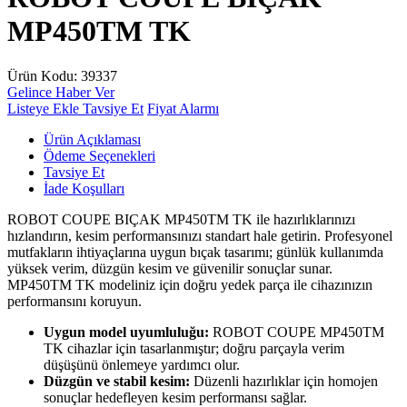
MP450TM TK
Ürün Kodu:
39337
Gelince Haber Ver
Listeye Ekle
Tavsiye Et
Fiyat Alarmı
Ürün Açıklaması
Ödeme Seçenekleri
Tavsiye Et
İade Koşulları
ROBOT COUPE BIÇAK MP450TM TK ile hazırlıklarınızı
hızlandırın, kesim performansınızı standart hale getirin. Profesyonel
mutfakların ihtiyaçlarına uygun bıçak tasarımı; günlük kullanımda
yüksek verim, düzgün kesim ve güvenilir sonuçlar sunar.
MP450TM TK modeliniz için doğru yedek parça ile cihazınızın
performansını koruyun.
Uygun model uyumluluğu:
ROBOT COUPE MP450TM
TK cihazlar için tasarlanmıştır; doğru parçayla verim
düşüşünü önlemeye yardımcı olur.
Düzgün ve stabil kesim:
Düzenli hazırlıklar için homojen
sonuçlar hedefleyen kesim performansı sağlar.