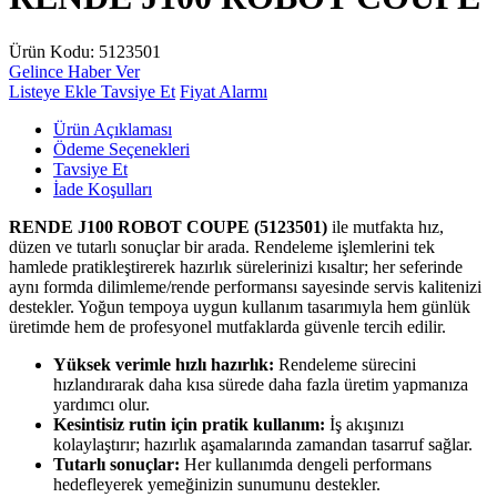
Ürün Kodu:
5123501
Gelince Haber Ver
Listeye Ekle
Tavsiye Et
Fiyat Alarmı
Ürün Açıklaması
Ödeme Seçenekleri
Tavsiye Et
İade Koşulları
RENDE J100 ROBOT COUPE (5123501)
ile mutfakta hız,
düzen ve tutarlı sonuçlar bir arada. Rendeleme işlemlerini tek
hamlede pratikleştirerek hazırlık sürelerinizi kısaltır; her seferinde
aynı formda dilimleme/rende performansı sayesinde servis kalitenizi
destekler. Yoğun tempoya uygun kullanım tasarımıyla hem günlük
üretimde hem de profesyonel mutfaklarda güvenle tercih edilir.
Yüksek verimle hızlı hazırlık:
Rendeleme sürecini
hızlandırarak daha kısa sürede daha fazla üretim yapmanıza
yardımcı olur.
Kesintisiz rutin için pratik kullanım:
İş akışınızı
kolaylaştırır; hazırlık aşamalarında zamandan tasarruf sağlar.
Tutarlı sonuçlar:
Her kullanımda dengeli performans
hedefleyerek yemeğinizin sunumunu destekler.